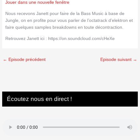
Jouer dans une nouvelle fenêtre
Nous recevons Janett pour faire de la Bass Music à base de
Jungle, on en profite pour vous parler de l’octatrack d’elektron et
faire quelques samples breakdowns en toute décontraction.
Retrouvez Janett ici : https://on.soundcloud.com/cHeXe
←
Episode précédent
Episode suivant
→
Écoutez nous en direct !