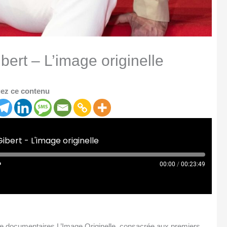
bert – L’image originelle
ez ce contenu
ibert - L'image originelle
00:00
/
00:23:49
e de documentaires L’Image Originelle, consacrée aux premiers