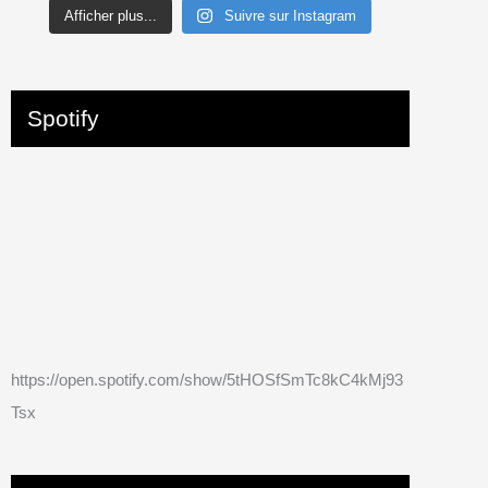
Afficher plus...
Suivre sur Instagram
Spotify
https://open.spotify.com/show/5tHOSfSmTc8kC4kMj93
Tsx