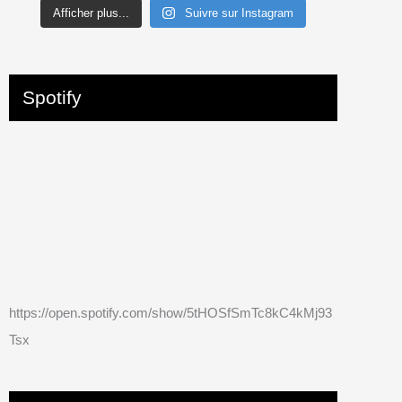
Afficher plus...
Suivre sur Instagram
Spotify
https://open.spotify.com/show/5tHOSfSmTc8kC4kMj93
Tsx