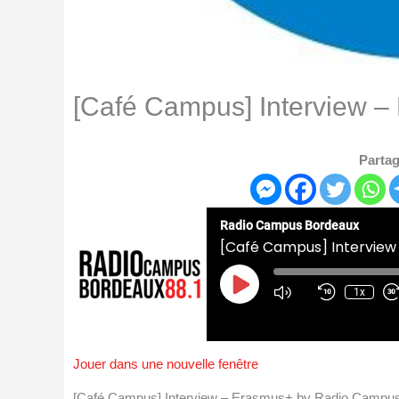
[Café Campus] Interview 
Partag
Radio Campus Bordeaux
[Café Campus] Interview
Play
Episode
1x
Jouer dans une nouvelle fenêtre
[Café Campus] Interview – Erasmus+ by Radio Campu