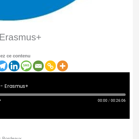
– Erasmus+
ez ce contenu
 - Erasmus+
00:00
/
00:26:06
s Bordeaux