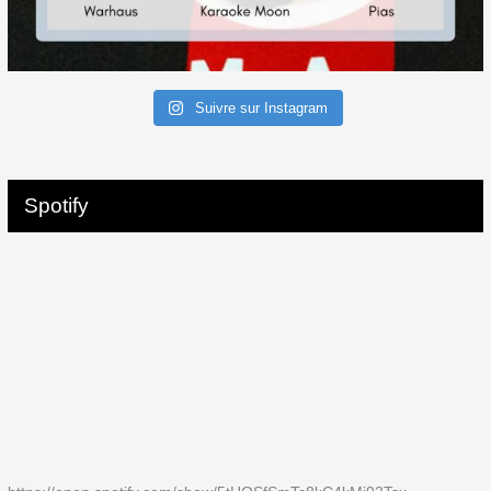
Suivre sur Instagram
Spotify