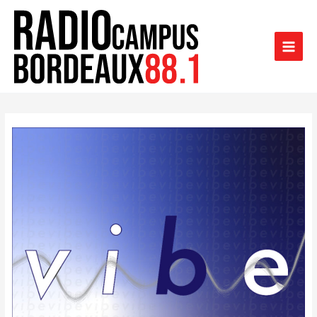
Aller
au
contenu