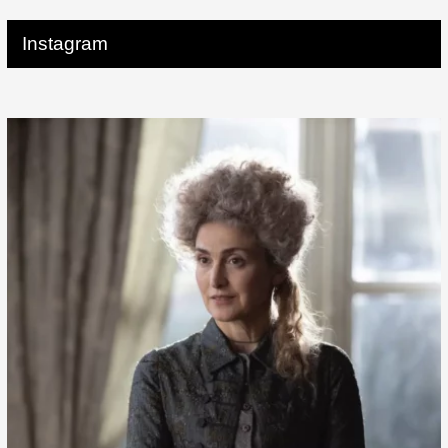
Instagram