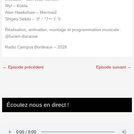
Wyl – Kübla
Alan Hawkshaw – Mermaid
Shigeo Sekito – ザ・ワード II
Réalisation, animation, montage et programmation musicale :
@lucien-ducasse
Radio Campus Bordeaux – 2026
←
Episode précédent
Episode suivant
→
Écoutez nous en direct !