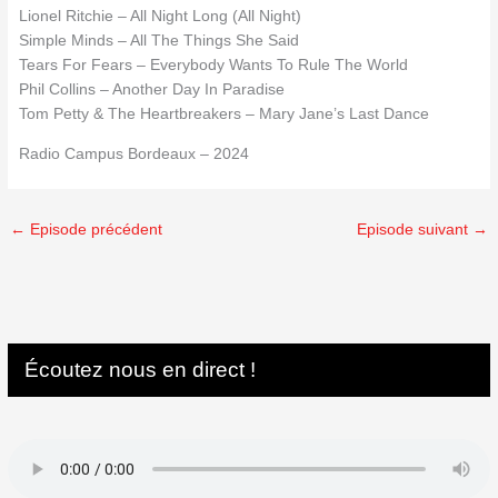
Lionel Ritchie – All Night Long (All Night)
Simple Minds – All The Things She Said
Tears For Fears – Everybody Wants To Rule The World
Phil Collins – Another Day In Paradise
Tom Petty & The Heartbreakers – Mary Jane’s Last Dance
Radio Campus Bordeaux – 2024
←
Episode précédent
Episode suivant
→
Écoutez nous en direct !