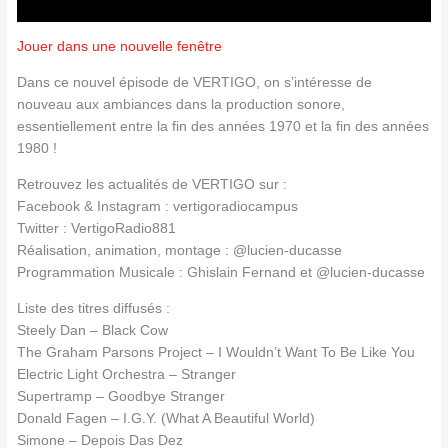
Jouer dans une nouvelle fenêtre
Dans ce nouvel épisode de VERTIGO, on s’intéresse de
nouveau aux ambiances dans la production sonore,
essentiellement entre la fin des années 1970 et la fin des années
1980 !
Retrouvez les actualités de VERTIGO sur :
Facebook & Instagram : vertigoradiocampus
Twitter : VertigoRadio881
Réalisation, animation, montage : @lucien-ducasse
Programmation Musicale : Ghislain Fernand et @lucien-ducasse
Liste des titres diffusés :
Steely Dan – Black Cow
The Graham Parsons Project – I Wouldn’t Want To Be Like You
Electric Light Orchestra – Stranger
Supertramp – Goodbye Stranger
Donald Fagen – I.G.Y. (What A Beautiful World)
Simone – Depois Das Dez