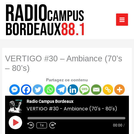
Aller
au
contenu
VERTIGO #30 – Ambiance (70’s
– 80’s)
Partagez ce contenu
Radio Campus Bordeaux
VERTIGO #30 - Ambiance (70's - 80's)
Play
Episode
1x
00:00
/