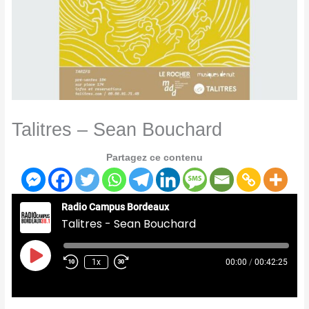
Talitres – Sean Bouchard
Partagez ce contenu
Radio Campus Bordeaux
Talitres - Sean Bouchard
Play
Episode
1x
00:00
/
00:42:25