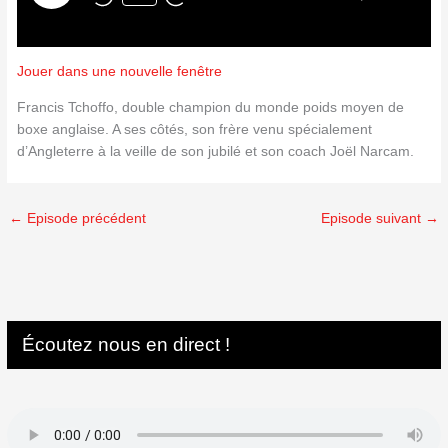
Jouer dans une nouvelle fenêtre
Francis Tchoffo, double champion du monde poids moyen de
boxe anglaise. A ses côtés, son frère venu spécialement
d’Angleterre à la veille de son jubilé et son coach Joël Narcam.
←
Episode précédent
Episode suivant
→
Écoutez nous en direct !