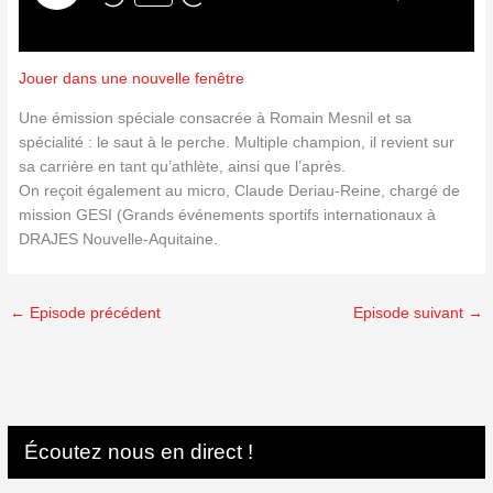
Jouer dans une nouvelle fenêtre
Une émission spéciale consacrée à Romain Mesnil et sa
spécialité : le saut à le perche. Multiple champion, il revient sur
sa carrière en tant qu’athlète, ainsi que l’après.
On reçoit également au micro, Claude Deriau-Reine, chargé de
mission GESI (Grands événements sportifs internationaux à
DRAJES Nouvelle-Aquitaine.
←
Episode précédent
Episode suivant
→
Écoutez nous en direct !