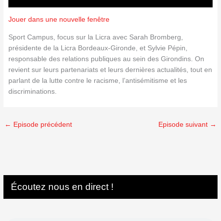
Jouer dans une nouvelle fenêtre
Sport Campus, focus sur la Licra avec Sarah Bromberg,
présidente de la Licra Bordeaux-Gironde, et Sylvie Pépin,
responsable des relations publiques au sein des Girondins. On
revient sur leurs partenariats et leurs dernières actualités, tout en
parlant de la lutte contre le racisme, l’antisémitisme et les
discriminations.
←
Episode précédent
Episode suivant
→
Écoutez nous en direct !