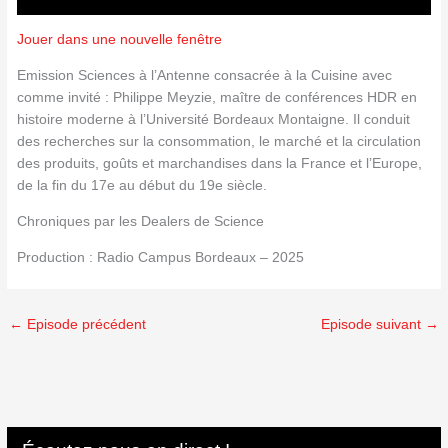
Jouer dans une nouvelle fenêtre
Emission Sciences à l’Antenne consacrée à la Cuisine avec
comme invité : Philippe Meyzie, maître de conférences HDR en
histoire moderne à l’Université Bordeaux Montaigne. Il conduit
des recherches sur la consommation, le marché et la circulation
des produits, goûts et marchandises dans la France et l’Europe,
de la fin du 17e au début du 19e siècle.
Chroniques par les Dealers de Science
Production : Radio Campus Bordeaux – 2025
←
Episode précédent
Episode suivant
→