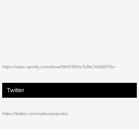
https://open.spotify.com/show/5tHOSfSmTc8kC4kMj93Tsx
Twitter
https://twitter.com/radiocampusbx