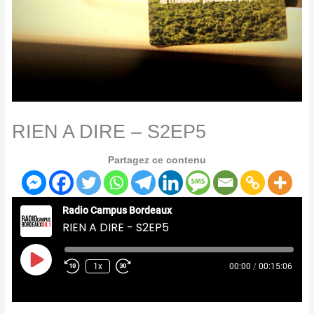
RIEN A DIRE – S2EP5
Partagez ce contenu
Radio Campus Bordeaux
RIEN A DIRE - S2EP5
Play
Episode
1x
00:00
/
00:15:06