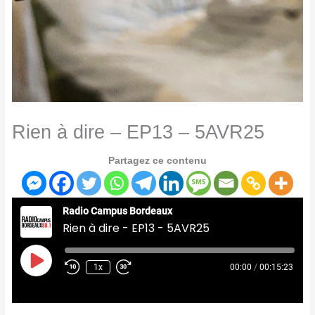
Rien à dire – EP13 – 5AVR25
Partagez ce contenu
Radio Campus Bordeaux
Rien à dire - EP13 - 5AVR25
Play
Episode
1x
00:00
/
00:15:23