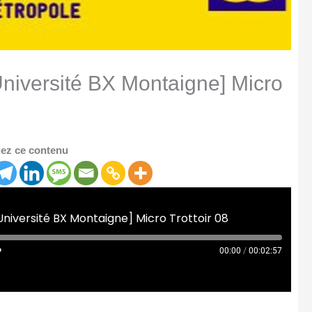
’Université BX Montaigne] Micro
ez ce contenu
l'Université BX Montaigne] Micro Trottoir 08
00:00
/
00:02:57