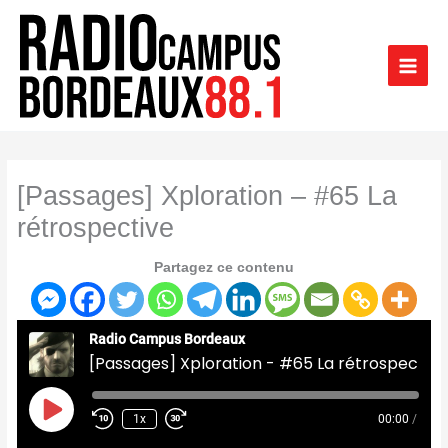
Aller
au
contenu
[Passages] Xploration – #65 La
rétrospective
Partagez ce contenu
Radio Campus Bordeaux
[Passages] Xploration - #65 La rétrospective
Play
Episode
1x
00:00
/