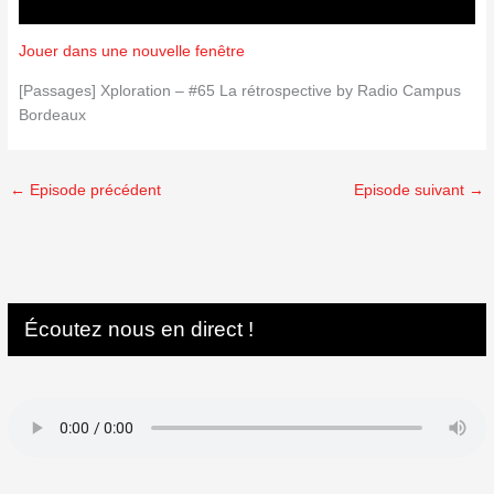
Jouer dans une nouvelle fenêtre
[Passages] Xploration – #65 La rétrospective by Radio Campus
Bordeaux
←
Episode précédent
Episode suivant
→
Écoutez nous en direct !