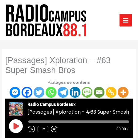
Aller
au
contenu
[Passages] Xploration – #63
Super Smash Bros
Partagez ce contenu
Radio Campus Bordeaux
[Passages] Xploration - #63 Super Smash Bros
Play
Episode
1x
00:00
/