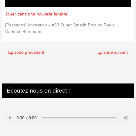
Jouer dans une nouvelle fenêtre
[Passages] Xploration – #63 Super Smash Bros by Radio
Campus Bordeaux
←
Episode précédent
Episode suivant
→
Écoutez nous en direct !