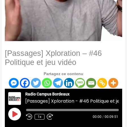
[Passages] Xploration – #46
Politique et jeu vidéo
Partagez ce contenu
Radio Campus Bordeaux
[Passages] Xploration - #46 Politique et jeu vidéo
Play
Episode
1x
00:00
/
00:09:51