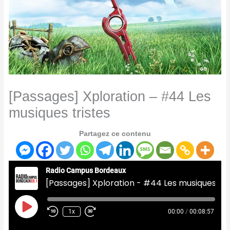
[Passages] Xploration – #44 Les
musiques tristes
Partagez ce contenu
Radio Campus Bordeaux
[Passages] Xploration - #44 Les musiques tristes
Play
Episode
1x
00:00
/
00:08:57