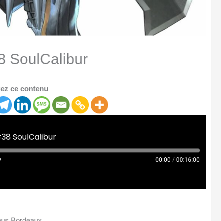
8 SoulCalibur
ez ce contenu
#38 SoulCalibur
00:00
/
00:16:00
mpus Bordeaux