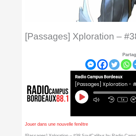
[Passages] Xploration – #3
Partag
Radio Campus Bordeaux
[Passages] Xploration - 
Play
Episode
1x
Jouer dans une nouvelle fenêtre
[Passages] Xploration – #38 SoulCalibur by Radio Ca