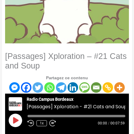
[Passages] Xploration – #21 Cats
and Soup
Partagez ce contenu
Radio Campus Bordeaux
[Passages] Xploration - #21 Cats and Soup
Play
Episode
1x
00:00
/
00:07:59