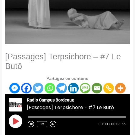
[Passages] Terpsichore – #7 Le
Butō
Partagez ce contenu
Radio Campus Bordeaux
[Passages] Terpsichore - #7 Le Butō
Play
Episode
1x
00:00
/
00:08:55