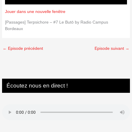
Jouer dans une nouvelle fenêtre
[Passages] Terpsichore – #7 Le Butō by Radio Campus
Bordeaux
←
Episode précédent
Episode suivant
→
Écoutez nous en direct !