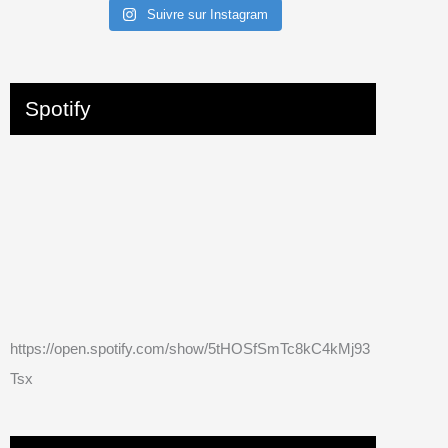
Suivre sur Instagram
Spotify
https://open.spotify.com/show/5tHOSfSmTc8kC4kMj93
Tsx