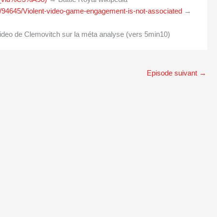
474/94645/Violent-video-game-engagement-is-not-associated
→
deo de Clemovitch sur la méta analyse (vers 5min10)
Episode suivant
→