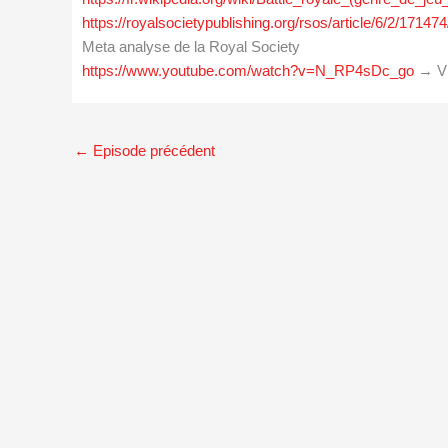
https://royalsocietypublishing.org/rsos/article/6/2/171
Meta analyse de la Royal Society
https://www.youtube.com/watch?v=N_RP4sDc_go
→ Vi
←
Episode précédent