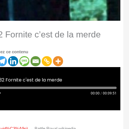
 Fornite c’est de la merde
ez ce contenu
2 Fornite c'est de la merde
00:00
/
00:09:51
jeu_vid%C3%A9o)
→ Battle Royal wikipedia