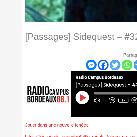
[Passages] Sidequest – #32
Partag
Radio Campus Bordeaux
[Passages] Sidequest - #3
Play
Episode
1x
Jouer dans une nouvelle fenêtre
https://fr.wikipedia.org/wiki/Battle_royale_(genre_de_