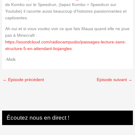
de Kombo sur le Speedrun, (tapez Kombo + Speedrun sur
Youtube) il raconte aussi beaucoup d’histoires passionnantes et
captivantes.
Ah oui et si vous voulez voir ce que fais Маша quand elle ne joue
pas à Minecraft :
https://soundcloud.com/radiocampusbx/passages-lecture-sans-
structure-5-en-attendant-bojangles
-Melk
←
Episode précédent
Episode suivant
→
Écoutez nous en direct !