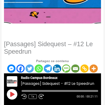
[Passages] Sidequest – #12 Le
Speedrun
Partagez ce contenu
Radio Campus Bordeaux
[Passages] Sidequest - #12 Le Speedrun
Play
Episode
1x
00:00
/
00:21:11