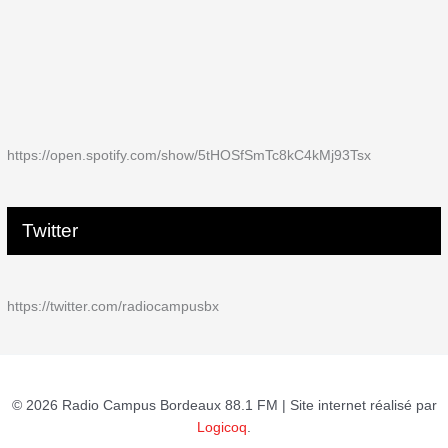
https://open.spotify.com/show/5tHOSfSmTc8kC4kMj93Tsx
Twitter
https://twitter.com/radiocampusbx
© 2026 Radio Campus Bordeaux 88.1 FM | Site internet réalisé par
Logicoq
.