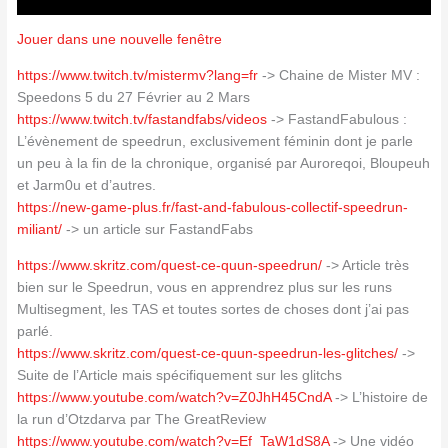
Jouer dans une nouvelle fenêtre
https://www.twitch.tv/mistermv?lang=fr
-> Chaine de Mister MV :
Speedons 5 du 27 Février au 2 Mars
https://www.twitch.tv/fastandfabs/videos
-> FastandFabulous :
L’évènement de speedrun, exclusivement féminin dont je parle
un peu à la fin de la chronique, organisé par Auroreqoi, Bloupeuh
et Jarm0u et d’autres.
https://new-game-plus.fr/fast-and-fabulous-collectif-speedrun-
miliant/
-> un article sur FastandFabs
https://www.skritz.com/quest-ce-quun-speedrun/
-> Article très
bien sur le Speedrun, vous en apprendrez plus sur les runs
Multisegment, les TAS et toutes sortes de choses dont j’ai pas
parlé.
https://www.skritz.com/quest-ce-quun-speedrun-les-glitches/
->
Suite de l’Article mais spécifiquement sur les glitchs
https://www.youtube.com/watch?v=Z0JhH45CndA
-> L’histoire de
la run d’Otzdarva par The GreatReview
https://www.youtube.com/watch?v=Ef_TaW1dS8A
-> Une vidéo