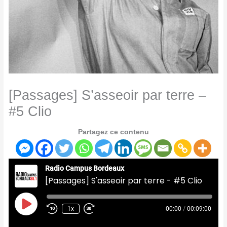
[Passages] S’asseoir par terre –
#5 Clio
Partagez ce contenu
Radio Campus Bordeaux
[Passages] S'asseoir par terre - #5 Clio
Play
Episode
1x
00:00
/
00:09:00