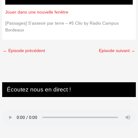
Jouer dans une nouvelle fenêtre
[Passages] S’asseoir par terre – #5 Clio by Radio Campus
Bordeaux
←
Episode précédent
Episode suivant
→
Écoutez nous en direct !