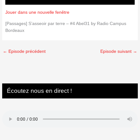
Jouer dans une nouvelle fenêtre
[Passages] S’asseoir par terre – #4 Abel31 by Radio Campus
Bordeaux
←
Episode précédent
Episode suivant
→
Écoutez nous en direct !