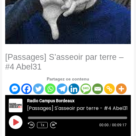
[Passages] S’asseoir par terre –
#4 Abel31
Partagez ce contenu
Radio Campus Bordeaux
[Passages] S'asseoir par terre - #4 Abel31
Play
Episode
1x
00:00
/
00:09:17