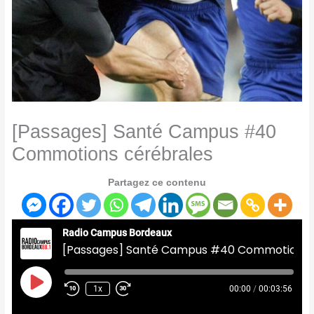
[Passages] Santé Campus #40
Commotions cérébrales
Partagez ce contenu
Radio Campus Bordeaux
[Passages] Santé Campus #40 Commotions cérébrales
Play
Episode
1x
00:00
/
00:03:56