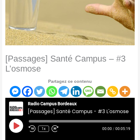
[Passages] Santé Campus – #3
L’osmose
Partagez ce contenu
Radio Campus Bordeaux
[Passages] Santé Campus - #3 L'osmose
Play
Episode
1x
00:00
/
00:05:19