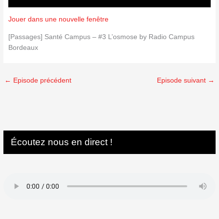
Jouer dans une nouvelle fenêtre
[Passages] Santé Campus – #3 L’osmose by Radio Campus
Bordeaux
←
Episode précédent
Episode suivant
→
Écoutez nous en direct !