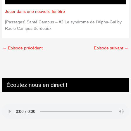
Jouer dans une nouvelle fenêtre
[Passages] Santé Campus – #2 Le syndrome de l’Alpha-Gal by
Radio Campus Bordeaux
←
Episode précédent
Episode suivant
→
Écoutez nous en direct !