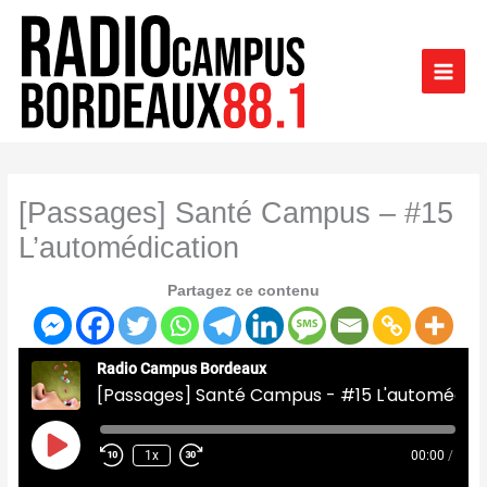
Aller
au
contenu
[Passages] Santé Campus – #15
L’automédication
Partagez ce contenu
Radio Campus Bordeaux
[Passages] Santé Campus - #15 L'automédication
Play
Episode
1x
00:00
/