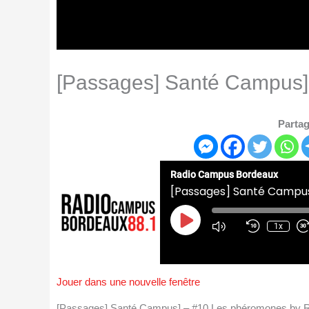
[Passages] Santé Campus]
Partag
Radio Campus Bordeaux
[Passages] Santé Campu
Play
Episode
1x
Jouer dans une nouvelle fenêtre
[Passages] Santé Campus] – #10 Les phéromones by