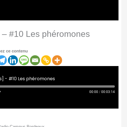
 – #10 Les phéromones
ez ce contenu
s] - #10 Les phéromones
00:00
/
00:03:14
 Radio Campus Bordeaux