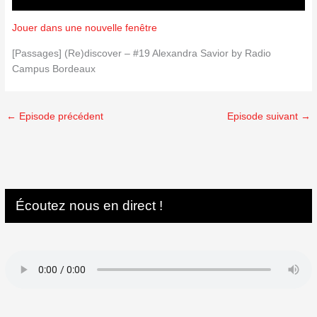
Jouer dans une nouvelle fenêtre
[Passages] (Re)discover – #19 Alexandra Savior by Radio
Campus Bordeaux
←
Episode précédent
Episode suivant
→
Écoutez nous en direct !