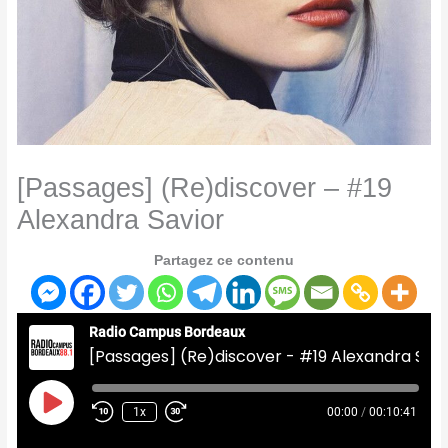
[Passages] (Re)discover – #19
Alexandra Savior
Partagez ce contenu
Radio Campus Bordeaux
[Passages] (Re)discover - #19 Alexandra Savior
Play
Episode
1x
00:00
/
00:10:41