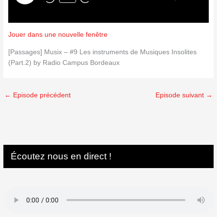
Jouer dans une nouvelle fenêtre
[Passages] Musix – #9 Les instruments de Musiques Insolites
(Part.2) by Radio Campus Bordeaux
←
Episode précédent
Episode suivant
→
Écoutez nous en direct !