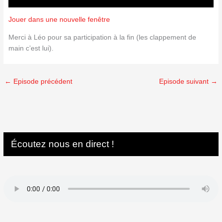
Jouer dans une nouvelle fenêtre
Merci à Léo pour sa participation à la fin (les clappement de
main c’est lui).
←
Episode précédent
Episode suivant
→
Écoutez nous en direct !