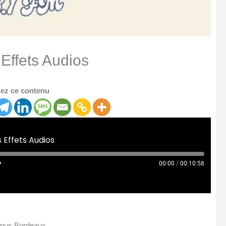
Effets Audios
ez ce contenu
 Effets Audios
00:00
/
00:10:58
mpus Bordeaux