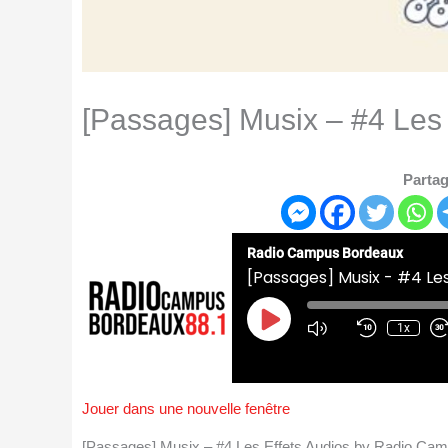
[Passages] Musix – #4 Les 
Partag
Radio Campus Bordeaux
[Passages] Musix - #4 Les
Play
Episode
1x
Jouer dans une nouvelle fenêtre
[Passages] Musix – #4 Les Effets Audios by Radio Ca