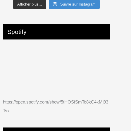
Afficher plus...
Suivre sur Instagram
Spotify
https://open.spotify.com/show/5tHOSfSmTc8kC4kMj93
Tsx