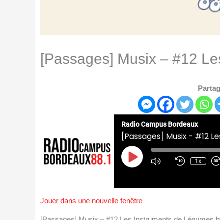
[Passages] Musix – #12 Le
Partag
Radio Campus Bordeaux
[Passages] Musix - #12 L
Play
Episode
1x
Jouer dans une nouvelle fenêtre
[Passages] Musix – #12 Les Instruments de Légumes