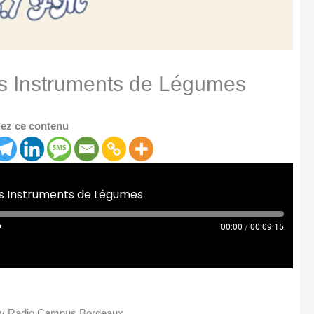
s Instruments de Légumes
ez ce contenu
es Instruments de Légumes
00:00
/
00:09:15
 by Radio Campus Bordeaux