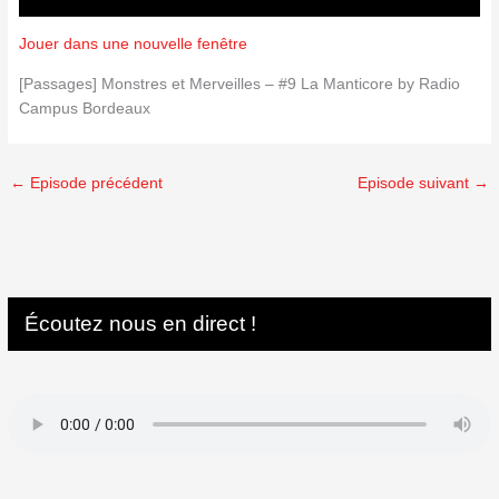
Jouer dans une nouvelle fenêtre
[Passages] Monstres et Merveilles – #9 La Manticore by Radio
Campus Bordeaux
←
Episode précédent
Episode suivant
→
Écoutez nous en direct !