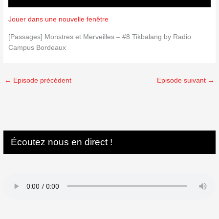
Jouer dans une nouvelle fenêtre
[Passages] Monstres et Merveilles – #8 Tikbalang by Radio
Campus Bordeaux
←
Episode précédent
Episode suivant
→
Écoutez nous en direct !