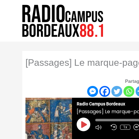
Aller
au
contenu
[Passages] Le marque-page 
Partag
Radio Campus Bordeaux
[Passages] Le marque-pag
Play
Episode
1x