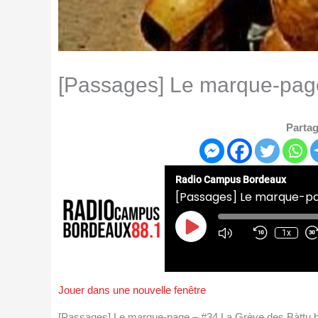
[Passages] Le marque-page
Partag
Radio Campus Bordeaux
[Passages] Le marque-pa
Play
Episode
1x
Jouer dans une nouvelle fenêtre
[Passages] Le marque-page – #34 La Grève des Bàttu