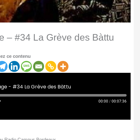
 – #34 La Grève des Bàttu
ez ce contenu
ge - #34 La Grève des Bàttu
00:00
/
00:07:36
 by Radio Campus Bordeaux