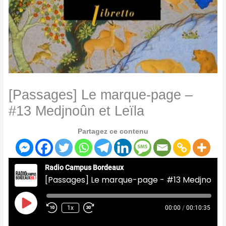
[Passages] Le marque-page –
#13 Medjnoûn et Leïla
Partagez ce contenu
Radio Campus Bordeaux
[Passages] Le marque-page - #13 Medjnoûn et Leïla
Play
Episode
1x
00:00
/
00:10:35