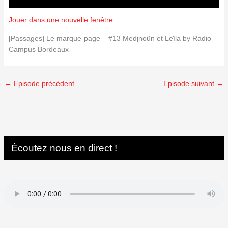
Jouer dans une nouvelle fenêtre
[Passages] Le marque-page – #13 Medjnoûn et Leïla by Radio
Campus Bordeaux
←
Episode précédent
Episode suivant
→
Écoutez nous en direct !