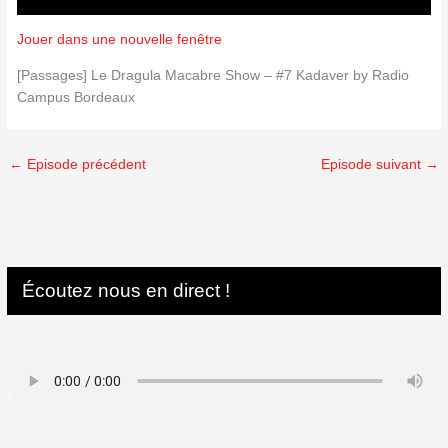
Jouer dans une nouvelle fenêtre
[Passages] Le Dragula Macabre Show – #7 Kadaver by Radio
Campus Bordeaux
←
Episode précédent
Episode suivant
→
Écoutez nous en direct !