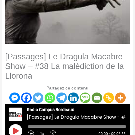
[Passages] Le Dragula Macabre
Show – #38 La malédiction de la
Llorona
Partagez ce contenu
Radio Campus Bordeaux
[Passages] Le Dragula Macabre Show - #38 La malédiction de la Llorona
Play
Episode
1x
00:00
/
00:06:53