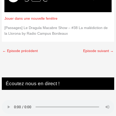
Jouer dans une nouvelle fenêtre
[Passages] Le Dragula Macabre Show – #38 La malédiction de
la Llorona by Radio Campus Bordeaux
←
Episode précédent
Episode suivant
→
Écoutez nous en direct !