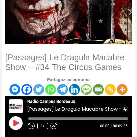
[Passages] Le Dragula Macabre
Show – #34 The Circus Games
Partagez ce contenu
Radio Campus Bordeaux
[Passages] Le Dragula Macabre Show - #34 The Circus Games
Play
Episode
1x
00:00
/
00:09:25