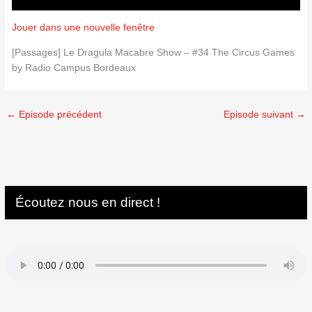
Jouer dans une nouvelle fenêtre
[Passages] Le Dragula Macabre Show – #34 The Circus Games
by Radio Campus Bordeaux
←
Episode précédent
Episode suivant
→
Écoutez nous en direct !