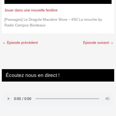
Jouer dans une nouvelle fenêtre
[Passages] Le Dragula Macabre Show – #30 La mouche by
Radio Campus Bordeaux
←
Episode précédent
Episode suivant
→
Écoutez nous en direct !