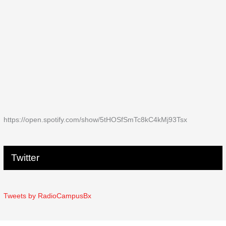
https://open.spotify.com/show/5tHOSfSmTc8kC4kMj93Tsx
Twitter
Tweets by RadioCampusBx