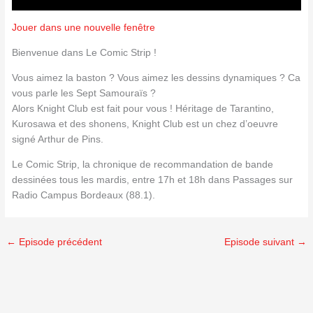
Jouer dans une nouvelle fenêtre
Bienvenue dans Le Comic Strip !
Vous aimez la baston ? Vous aimez les dessins dynamiques ? Ca
vous parle les Sept Samouraïs ?
Alors Knight Club est fait pour vous ! Héritage de Tarantino,
Kurosawa et des shonens, Knight Club est un chez d’oeuvre
signé Arthur de Pins.
Le Comic Strip, la chronique de recommandation de bande
dessinées tous les mardis, entre 17h et 18h dans Passages sur
Radio Campus Bordeaux (88.1).
←
Episode précédent
Episode suivant
→