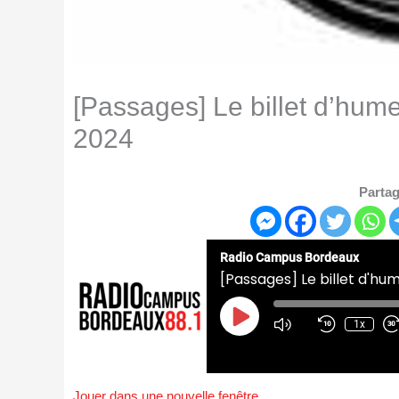
[Passages] Le billet d’hum
2024
Partag
Radio Campus Bordeaux
[Passages] Le billet d'hu
Play
Episode
1x
Jouer dans une nouvelle fenêtre