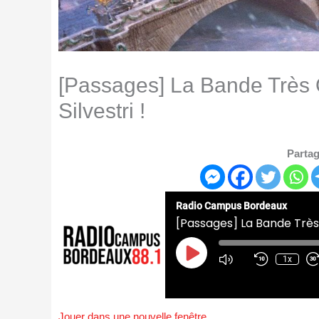
[Passages] La Bande Très 
Silvestri !
Partag
Radio Campus Bordeaux
[Passages] La Bande Très 
Play
Episode
1x
Jouer dans une nouvelle fenêtre