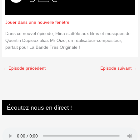
Jouer dans une nouvelle fenêtre
Dans ce nouvel épisode, Elina s’attèle aux films et musiques de
Quentin Dupieux alias Mr Oizo, un réalisateur-compositeur,
parfait pour La Bande Très Originale !
←
Episode précédent
Episode suivant
→
Écoutez nous en direct !