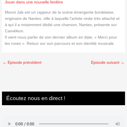
Jouer dans une nouvelle fenêtre
Menni Jab est un rappeur de la scène émergente bordelaise,
originaire de Nantes, ville à laquelle l’artiste reste très attaché et
à qui il a notamment dédié une chanson, Nantes, présente sur
Caméléon.
Il vient nous parler de son dernier album en date, « Merci pour
les roses ». Retour sur son parcours et son identité musicale.
←
Episode précédent
Episode suivant
→
Écoutez nous en direct !