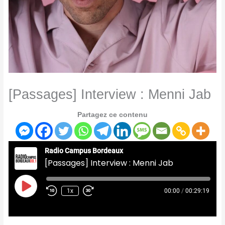
[Passages] Interview : Menni Jab
Partagez ce contenu
Radio Campus Bordeaux
[Passages] Interview : Menni Jab
Play
Episode
1x
00:00
/
00:29:19