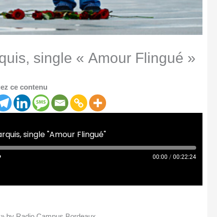
quis, single « Amour Flingué »
ez ce contenu
rquis, single "Amour Flingué"
00:00
/
00:22:24
ué » by Radio Campus Bordeaux