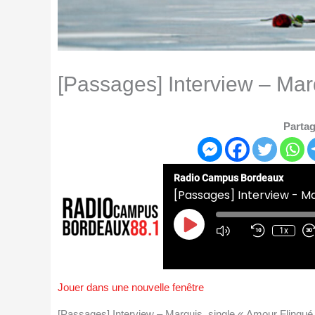
[Passages] Interview – Mar
Partag
Radio Campus Bordeaux
[Passages] Interview - Ma
Play
Episode
1x
Jouer dans une nouvelle fenêtre
[Passages] Interview – Marquis, single « Amour Fling