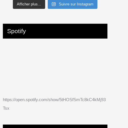
Afficher plus...
Suivre sur Instagram
Spotify
https://open.spotify.com/show/5tHOSfSmTc8kC4kMj93
Tsx